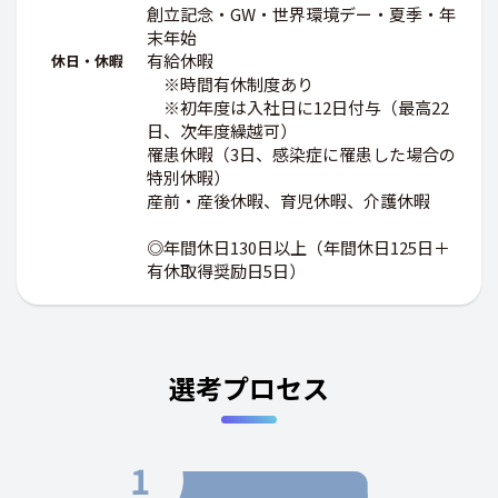
創立記念・GW・世界環境デー・夏季・年
末年始
有給休暇
休日・休暇
※時間有休制度あり
※初年度は入社日に12日付与（最高22
日、次年度繰越可）
罹患休暇（3日、感染症に罹患した場合の
特別休暇）
産前・産後休暇、育児休暇、介護休暇
◎年間休日130日以上（年間休日125日＋
有休取得奨励日5日）
選考プロセス